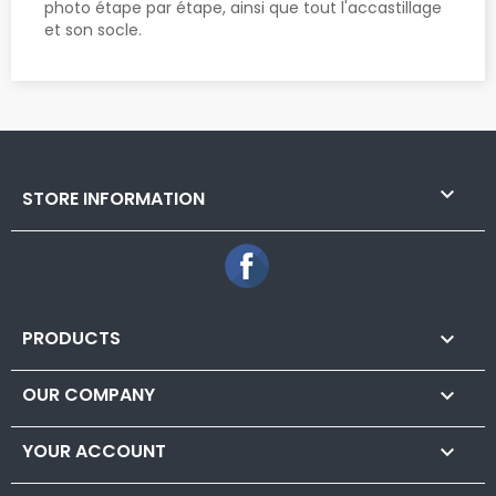
photo étape par étape, ainsi que tout l'accastillage
et son socle.

STORE INFORMATION
Facebook
PRODUCTS

OUR COMPANY

YOUR ACCOUNT
