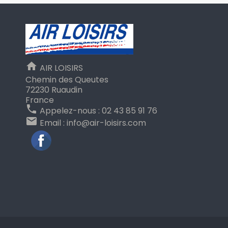
home
AIR LOISIRS
Chemin des Queutes
72230 Ruaudin
France
phone
Appelez-nous :
02 43 85 91 76
email
Email :
info@air-loisirs.com
Facebook