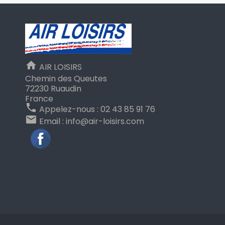
home
AIR LOISIRS
Chemin des Queutes
72230 Ruaudin
France
phone
Appelez-nous :
02 43 85 91 76
email
Email :
info@air-loisirs.com
Facebook