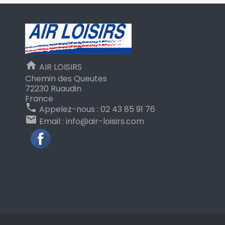
home
AIR LOISIRS
Chemin des Queutes
72230 Ruaudin
France
phone
Appelez-nous :
02 43 85 91 76
email
Email :
info@air-loisirs.com
Facebook