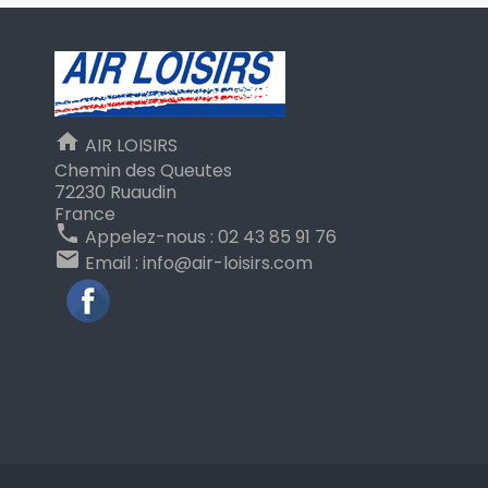
home
AIR LOISIRS
Chemin des Queutes
72230 Ruaudin
France
phone
Appelez-nous :
02 43 85 91 76
email
Email :
info@air-loisirs.com
Facebook