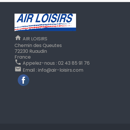
home
AIR LOISIRS
Chemin des Queutes
72230 Ruaudin
France
phone
Appelez-nous :
02 43 85 91 76
email
Email :
info@air-loisirs.com
Facebook