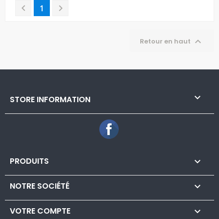


1

Retour en haut

STORE INFORMATION
Facebook
PRODUITS

NOTRE SOCIÉTÉ

VOTRE COMPTE
